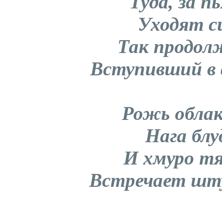
Туда, за п
Уходят с
Так продол
Вступивший в
Рожь облак
Нага блу
И хмуро т
Встречает шт