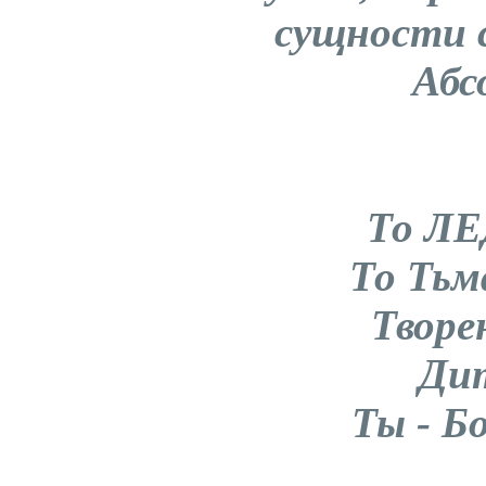
сущности с
Абс
То ЛЕ
То Тьма
Творе
Ди
Ты - 