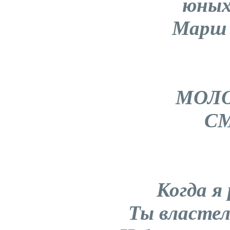
юных
Марш 
МОЛО
СМ
Когда я
Ты власте