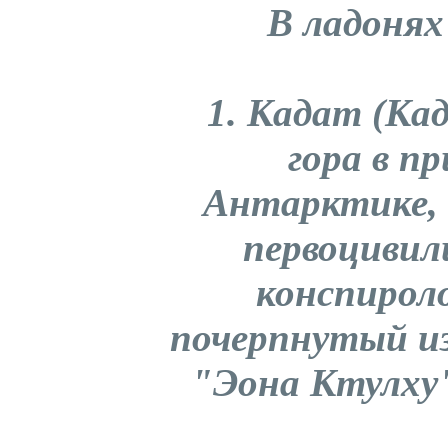
В ладонях
1. Кадат (Ка
гора в п
Антарктике, 
первоцивил
конспироло
почерпнутый и
"Эона Ктулху"