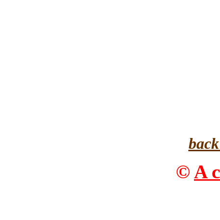
back
©
A c