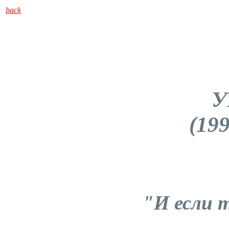
back
У
(199
"И если 