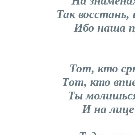
На знаменах
Так восстань,
Ибо наша п
Тот, кто ср
Тот, кто впи
Ты молишься
И на лиц