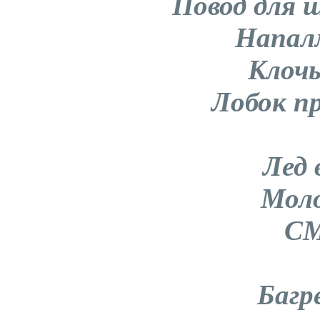
Повод для
Напал
Клоч
Лобок п
Лед
Мол
СМ
Багр