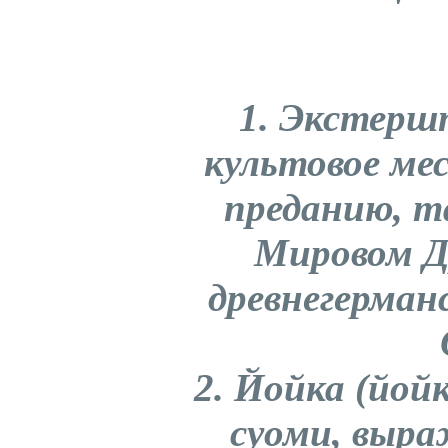
1. Экстерш
культовое ме
преданию, т
Мировом Д
древнегерман
2. Йойка (йойк
суоми, выра