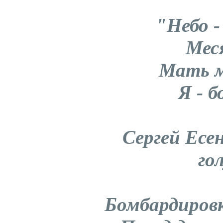
"Небо -
Меся
Мать м
Я - 
Сергей Есе
го
Бомбардиров