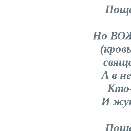
Поща
Но ВО
(кровь
свящ
А в н
Кто
И жу
Поща