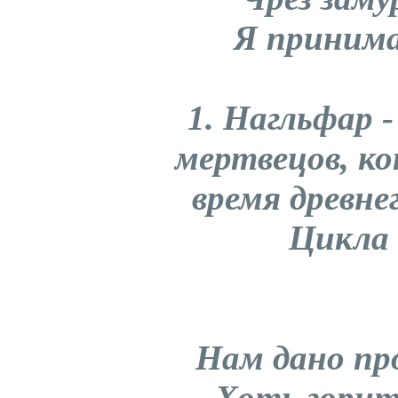
Я приним
1. Нагльфар -
мертвецов, к
время древне
Цикла 
Нам дано пр
Хоть горит