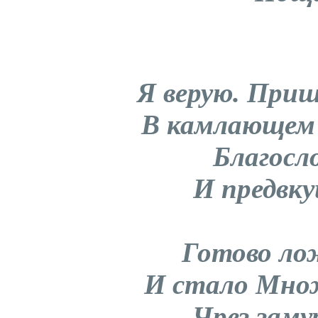
Я верую. При
В камлающем
Благосл
И предвк
Готово ло
И стало Мн
Чрез заму