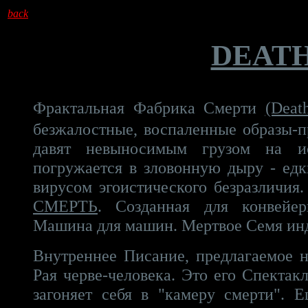
back
DEATH
Фрактальная Фабрика Смерти
(Deat
безжалостные, воспаленные образы-п
давят невыносимым грузом на ис
погружается в зловонную дыру - едк
вирусом эгоистического безразличия
СМЕРТЬ
. Созданная для конвейер
Машина для машин. Мертвое Семя инд
Внутреннее Писание, предлагаемое н
Рая черве-человека. Это его Спекта
загоняет себя в "камеру смерти". 