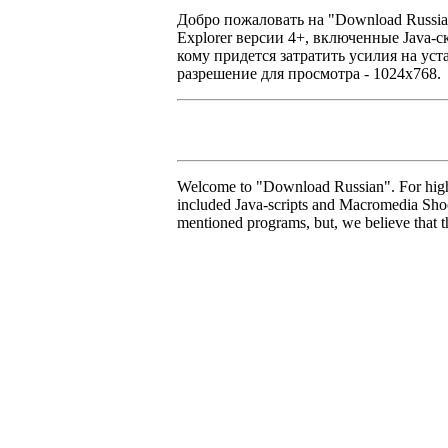
Добро пожаловать на "Download Russian
Explorer версии 4+, включенные Java-
кому придется затратить усилия на ус
разрешение для просмотра - 1024х768.
Welcome to "Download Russian". For high-g
included Java-scripts and Macromedia Shoc
mentioned programs, but, we believe that t