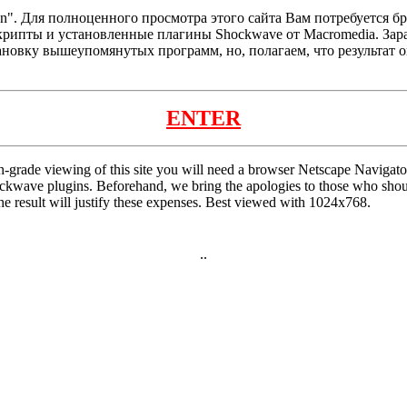
". Для полноценного просмотра этого сайта Вам потребуется брау
скрипты и установленные плагины Shockwave от Macromedia. Зар
тановку вышеупомянутых программ, но, полагаем, что результат 
ENTER
rade viewing of this site you will need a browser Netscape Navigator 
kwave plugins. Beforehand, we bring the apologies to those who should 
he result will justify these expenses. Best viewed with 1024x768.
..